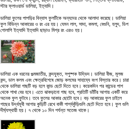
ডালিয়া, ডবল শো ফ্যান্সি, রয়্যাল হোয়াইন, ভ্যারাইটি গার্ল, পিত্তনী ফ্লাওয়ার্ড,
স্টার ফ্লাওয়ার্ড ডালিয়া, ইত্যাদি।
ডালিয়া ফুলের পাপড়ির বিন্যাস ফুলটিকে অন্যদের থেকে আলাদা করেছে। ডালিয়া
ফুল বিভিন্ন আকারের ও রং এর হয়। যেমন লাল, সাদা, কমলা, বেগুনি, হলুদ, ডিপ
গোলাপি ইত্যাদি ইত্যাদি ছাড়াও মিশ্র রং এরও হয়।
ডালিয়া এক ধরনের গুল্মজাতীয়, কন্দযুক্ত, সপুষ্পক উদ্ভিদ। ডালিয়া বীজ, মূলজ
কন্দ, ডাল কলম এবং ক্ষেত্রবিশেষে জোড় কলমের সাহায্যে বংশ বিস্তার করে। চারা
থেকে ডালিয়া গাছটি বড় হলে কান্ড ছেটে দিতে হবে। কয়েকদিন পর কান্ডের পাশ
থেকে শাখা বের হবে। এতে ঝাকড়ানো গাছ হবে, প্রতিটি ডাঁটির আগায় একটি করে
অনেক ফুল ফুটবে। তবে ফুলের আকার ছোটো হবে। বড় আকারের ফুল চাইলে
গাছের উর্দ্ধমূখী আগার কুড়িটি রেখে বাকী পার্শ্বকুঁড়িগুলি ছেটে দিতে হবে। ফুল গুলি
দীর্ঘ্যস্থায়ী হয়। ৭ থেকে ১০ দিন পর্যন্ত সতেজ থাকে।