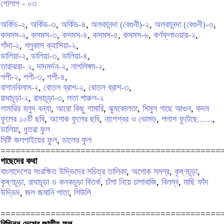
গোলাপ - ০৩
অর্কিড-২
,
অর্কিড-৩
,
অর্কিড-৪
,
অলকানন্দা (বেগুনী)-২
,
অলকানন্দা (বেগুনী)-৩
,
কসমস-২
,
কসমস-৩
,
কসমস-৪
,
কসমস-৫
,
কসমস-৬
,
কর্ণফ্লাওয়ার-২
,
গাঁদা-২
,
গ্লুকাস ক্যাসিয়া-২
,
ডালিয়া-২
,
ডালিয়া-৩
,
ডালিয়া-৪
,
তারাঝরা- ২
,
দাদমর্দন-২
,
নাগলিঙ্গম-২
,
পপী-২
,
পপী-৩
,
পপী-৪
,
বাগানবিলাস-২
,
বোতল ব্রাশ-২
,
বোতল ব্রাশ-৩
,
রাধাচূড়া-২
,
রাধাচূড়া-৩
,
লতা পারুল-২
গামারির হলুদ বন্যা
,
আরো কিছু গামারি
,
ঝুমকোলতা
,
শিমুল গাছে আগুন
,
কদম
ফুলের ১০টি ছবি
,
অশোক ফুলের ছবি
,
নাগেশ্বর ও ভোমড়
,
পলাশ ফুটেছে......
,
ডালিয়া
,
ধুতরা ফুল
মিষ্টি জলপাইয়ের ফুল
,
ডালের ফুল
============================================
গাছেদের কথা
বাংলাদেশের সংরক্ষিত উদ্ভিদের সচিত্র তালিকা
,
অশোক সমগ্র
,
কৃষ্ণচূড়া
,
কৃষ্ণচূড়া, রাধাচূড়া ও কনকচূড়া বিতর্ক
,
চাঁপা নিয়ে চাপাবাজি
,
বিলম্ব
,
মাছি ফাঁদ
উদ্ভিদ
,
জল জমানি পাতা
,
শিউলি
============================================
বিভিন্ন দেশের জাতীয় ফুল