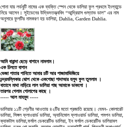
শোনা যায় লর্ডবুটি নামের এক ব্যক্তি স্পেন থেকে ডালিয়া ফুল প্রথমে ইংল্যান্ডে
নিয়ে আসেন। সুইডেনের উদ্ভিদতত্ত্ববিদ “আন্দ্রিয়াস গুস্তাভ ডাল” এর নাম
অনুসারে ফুলটির নামকরণ হয় ডালিয়া, Dahlia, Garden Dahlia.
আমি বারান্দা ছেড়ে বাগানে নামলাম।
এক চিলতে বাগান
ভেজা পাতার পানিতে আমার চটি আর পাজামাভিজিয়ে
চন্দ্রমল্লিকার ঝোপ থেকে একগোছা শাদাআর হলুদ ফুল তুললাম ।
বাতাসে মাথা নাড়িয়ে লাল ডালিয়া গাছ আমাকে ডাকলো ।
তারপর গেলাম গোলাপের কাছে ।
----- আল মাহমুদ -----
ডালিয়ার ১১টি শ্রেণীর আওতায় ৪২টির মতো প্রজাতি রয়েছে। যেমন- কোলারেট
ডালিয়া, সিঙ্গল ফ্লাওয়ার্ড ডালিয়া, অ্যানিমোল ফ্লাওয়ার্ড ডালিয়া, পমপন ডালিয়া,
ক্যাকটাস ডালিয়া,ফর্মাল ডেকরেটিভ ডালিয়া, ইন ফর্মাল ডেকরেটিভ ডালিয়াবল