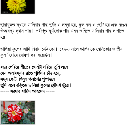
ছায়াযুক্ত স্থানে ডালিয়ার গাছ দুর্বল ও লম্বা হয়, ফুল কম ও ছোট হয় এবং রঙের
ঔজ্জ্বল্য হ্রাস পায়। পর্যাপ্ত সূর্যালোক পায় এমন জমিতে ডালিয়ার গাছ লাগাতে
হয়।
ডালিয়া ফুলের আদি নিবাস মেক্সিকো। ১৯৬৩ সালে ডালিয়াকে মেক্সিকোর জাতীয়
ফুল হিসাবে ঘোষণা করা হয়েছিল।
বছর পেরিয়ে শীতের ঘোমটা সরিয়ে তুমি এলে
যেন অমাবস্যার রাতে পূর্ণিমার চাঁদ হয়ে,
সদ্য ফোটা শিমুল পলাশের পুষ্পদলে
তুমি এলে রক্তিম ডালিয়া ফুলের সৌন্দর্য ছুঁয়ে।
----- সরদার সায়িদ আহমেদ -----