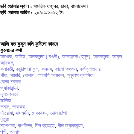
ছবি তোলার স্থান :
সামরিক যাজুঘর, ঢাকা, বাংলাদেশ।
ছবি তোলার তারিখ :
২০/০১/২০১২ ইং
============================================
আজি যত কুসুম কলি ফুটিলো কাননে
ফুলেদের কথা
অশোক
,
অর্কিড
,
অলকানন্দা (বেগুনী)
,
অলকানন্দা (হলুদ)
,
অলকানন্দা
,
আকন্দ
,
আমরুল
,
কলাবতী
,
কচুরিপানা ফুল
,
কসমস
,
কালো পঙ্গপাল
,
কর্ণফ্লাওয়ার
গাঁদা
,
গামারি
,
গোলাপ
,
গোলাপি আমরুল
,
গ্লুকাস ক্যাসিয়া
,
ঘোড়া চক্কর
জ্যাকারান্ডা
,
ঝুমকোলতা
ডালিয়া
তমাল
,
তারাঝরা
দাঁতরাঙ্গা
,
দাদমর্দন
,
দেবকাঞ্চন
,
দোলনচাঁপা
ধুতুরা
নাগেশ্বর
,
নাগলিঙ্গম
,
নীল হুড়হুড়ে
,
নীল জ্যাকারান্ডা
,
পপী
,
পুন্নাগ