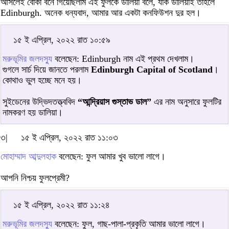
আসলেই বোকা বনে গিয়েছিলাম এই ফুলকে ডালিয়া বলে, যাক ডালিয়াই তাহলে
Edinburgh. অনেক ধন্যবাদ, আমার আর একটা কনফিউশন দুর হল।
১৫ ই এপ্রিল, ২০২২ রাত ১০:৫৯
মরুভূমির জলদস্যু
বলেছেন: Edinburgh নাম এই প্রথম দেখলাম।
গুগলে সার্চ দিয়ে জানতে পরলাম
Edinburgh Capital of Scotland
।
কোথাও ভুল হচ্ছে মনে হয়।
সুইডেনের উদ্ভিদতত্ত্ববিদ
“আন্দ্রিয়াস গুস্তাভ ডাল”
এর নাম অনুসারে ফুলটির
নামকরণ হয় ডালিয়া।
৩|
১৫ ই এপ্রিল, ২০২২ রাত ১১:০৩
মোহাম্মাদ আব্দুলহাক
বলেছেন: ফুল আমার খুব ভালো লাগে।
আপনি নিশ্চয় ফুলপ্রেমী?
১৫ ই এপ্রিল, ২০২২ রাত ১১:২৪
মরুভূমির জলদস্যু
বলেছেন: ফুল, গাছ-পালা-প্রকৃতি আমার ভালো লাগে।