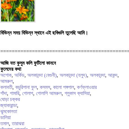
বিভিন্ন সময় বিভিন্ন স্থানে এই ছবিগুলি তুলেছি আমি।
============================================
আজি যত কুসুম কলি ফুটিলো কাননে
ফুলেদের কথা
অশোক
,
অর্কিড
,
অলকানন্দা (বেগুনী)
,
অলকানন্দা (হলুদ)
,
অলকানন্দা
,
আকন্দ
,
আমরুল
,
কলাবতী
,
কচুরিপানা ফুল
,
কসমস
,
কালো পঙ্গপাল
,
কর্ণফ্লাওয়ার
গাঁদা
,
গামারি
,
গোলাপ
,
গোলাপি আমরুল
,
গ্লুকাস ক্যাসিয়া
,
ঘোড়া চক্কর
জ্যাকারান্ডা
,
ঝুমকোলতা
ডালিয়া
তমাল
,
তারাঝরা