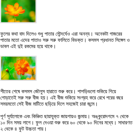
ফুলের কথা বাদ দিলেও শুধু পাতার সৌন্দর্যেও এরা অনন্য। অনেকটা গাজরের
পাতার মতো এদের পাতাও সরু সরু ফালিতে বিভক্ত। কসমস প্রধানত সিঙ্গেল ও
ডাবল এই দুই রকমের হয়ে থাকে।
শীতের শেষে কসমস জৌলুস হারাতে শুরু করে। পাপড়িগুলো শুকিয়ে গিয়ে
গোড়াতেই সরু সরু বীজ হয়। এই বীজ শুকিয়ে সংগ্রহ করে রেখে পরের বছর
সময়মতো সেই বীজ মাটিতে ছড়িয়ে দিলে সহজেই চারা জন্মে।
পূর্ণ সূর্যালোকে এবং কিঞ্চিত ছায়াযুক্ত জায়গায়ও জন্মায়। অঙ্কুরোদগমে ৭ থেকে
১০ দিন সময় লাগে। ফুল দেওয়া শুরু করে ৬০ থেকে ৯০ দিনের মধ্যে। সাধারণত
২ থেকে ৪ ফুট উচ্চতা পায়।