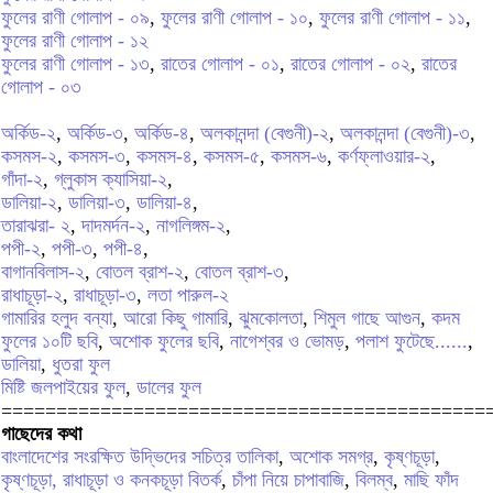
ফুলের রাণী গোলাপ - ০৯
,
ফুলের রাণী গোলাপ - ১০
,
ফুলের রাণী গোলাপ - ১১
,
ফুলের রাণী গোলাপ - ১২
ফুলের রাণী গোলাপ - ১৩
,
রাতের গোলাপ - ০১
,
রাতের গোলাপ - ০২
,
রাতের
গোলাপ - ০৩
অর্কিড-২
,
অর্কিড-৩
,
অর্কিড-৪
,
অলকানন্দা (বেগুনী)-২
,
অলকানন্দা (বেগুনী)-৩
,
কসমস-২
,
কসমস-৩
,
কসমস-৪
,
কসমস-৫
,
কসমস-৬
,
কর্ণফ্লাওয়ার-২
,
গাঁদা-২
,
গ্লুকাস ক্যাসিয়া-২
,
ডালিয়া-২
,
ডালিয়া-৩
,
ডালিয়া-৪
,
তারাঝরা- ২
,
দাদমর্দন-২
,
নাগলিঙ্গম-২
,
পপী-২
,
পপী-৩
,
পপী-৪
,
বাগানবিলাস-২
,
বোতল ব্রাশ-২
,
বোতল ব্রাশ-৩
,
রাধাচূড়া-২
,
রাধাচূড়া-৩
,
লতা পারুল-২
গামারির হলুদ বন্যা
,
আরো কিছু গামারি
,
ঝুমকোলতা
,
শিমুল গাছে আগুন
,
কদম
ফুলের ১০টি ছবি
,
অশোক ফুলের ছবি
,
নাগেশ্বর ও ভোমড়
,
পলাশ ফুটেছে......
,
ডালিয়া
,
ধুতরা ফুল
মিষ্টি জলপাইয়ের ফুল
,
ডালের ফুল
============================================
গাছেদের কথা
বাংলাদেশের সংরক্ষিত উদ্ভিদের সচিত্র তালিকা
,
অশোক সমগ্র
,
কৃষ্ণচূড়া
,
কৃষ্ণচূড়া, রাধাচূড়া ও কনকচূড়া বিতর্ক
,
চাঁপা নিয়ে চাপাবাজি
,
বিলম্ব
,
মাছি ফাঁদ