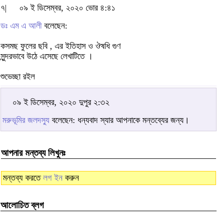
৭|
০৯ ই ডিসেম্বর, ২০২০ ভোর ৪:৪১
ডঃ এম এ আলী
বলেছেন:
কসমছ ফুলের ছবি , এর ইতিহাস ও ঔষধি গুণ
সুন্দরভাবে উঠে এসেছে লেখাটিতে ।
শুভেচ্ছা রইল
০৯ ই ডিসেম্বর, ২০২০ দুপুর ২:৩২
মরুভূমির জলদস্যু
বলেছেন: ধন্যবাদ স্যার আপনাকে মন্তব্যের জন্য।
আপনার মন্তব্য লিখুনঃ
মন্তব্য করতে
লগ ইন
করুন
আলোচিত ব্লগ