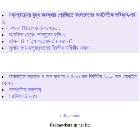
মধ্যপ্রাচ্যের যুদ্ধ অবস্থার প্রেক্ষিতে বাংলাদেশের অর্থনৈতিক ভবিষ্যৎ-পর্ব
২
আমরা ইতিহাসের ছিন্নপত্র...
আর্কাইভ থেকে: তান্নুদের বাড়ি-১
হাসিনা কি সত্যি প্রত্যাবর্তন করবেন?
জুলাই গণ-অভ্যুত্থানের দ্বিতীয় বার্ষিকীর ভাবনা
অনলাইনে আছেনঃ
৪
জন ব্লগার ও
৪৩৩
জন ভিজিটর (২২০ জন মোবাইল
থেকে)
সাম্প্রতিক মন্তব্য
নোটিশবোর্ড ব্লগ
full version
©somewhere in net ltd.