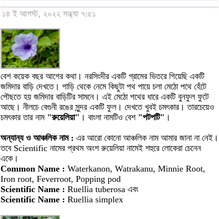
১৪ ই আগস্ট, ২০২২ সন্ধ্যা ৭:৫১
বেশ কয়েক বছর আগের কথা। নরসিংদীর একটি গ্রামের ভিতরে গিয়েছি একটি
জমিদার বাড়ি দেখতে। গাড়ি থেকে নেমে কিছুটা পথ পায়ে চলা মেঠো পথে হেঁটে
পৌছতে হয় জমিদার বাড়িটির সামনে। এই মেঠো পথের ধারে একটি বুনফুল ফুটে
আছে। নীলচে বেগুনী রঙের সুন্দর একটি ফুল। দেখতে খুবই চমৎকার। তারচেয়েও
চমৎকার তার নাম
"রুয়েলিয়া"
। বাংলা নামটিও বেশ
"পটপটি"
।
অন্যান্য ও আঞ্চলিক নাম :
এর আরো কোনো আঞ্চলিক নাম আমার জানা না নেই।
তবে Scientific নামের প্রথম অংশ রুয়েলিয়া নামেই শহুরে লোকেরা চেনেন
একে।
Common Name :
Waterkanon, Watrakanu, Minnie Root,
Iron root, Feverroot, Popping pod
Scientific Name :
Ruellia tuberosa এবং
Scientific Name :
Ruellia simplex