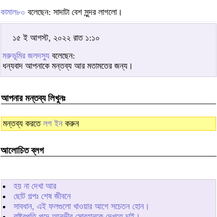
কামাল৮০
বলেছেন: সাদাটা বেশ সুন্দর লাগলো।
১৫ ই আগস্ট, ২০২২ রাত ১:১০
মরুভূমির জলদস্যু
বলেছেন:
ধন্যবাদ আপনাকে মন্তব্য আর মতামতের জন্য।
আপনার মন্তব্য লিখুনঃ
মন্তব্য করতে
লগ ইন
করুন
আলোচিত ব্লগ
হয় না দেখা আর
ছোট গল্পঃ শেষ জীবনে
সাবধান, এই ফলগুলো খাওয়ার আগে সচেতন হোন।
রাষ্ট্রপতি পদে আনভীর সোবহানকে দেখতে চাই।