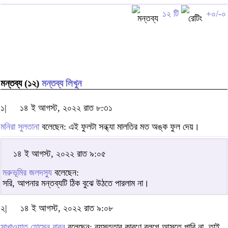
১২ টি
+০/-০
মন্তব্য (১২)
মন্তব্য লিখুন
১|
১৪ ই আগস্ট, ২০২২ রাত ৮:৩১
মনিরা সুলতানা
বলেছেন: এই ফুলটা সন্ধ্যা মালতির মত অঙ্ক ফুল দেয়।
১৪ ই আগস্ট, ২০২২ রাত ৯:০৫
মরুভূমির জলদস্যু
বলেছেন:
সরি, আপনার মন্তব্যটি ঠিক বুঝে উঠতে পারলাম না।
২|
১৪ ই আগস্ট, ২০২২ রাত ৯:০৮
সাখাওয়াত হোসেন বাবন
বলেছেন: ব্যস্ততার কারণে ব্লগে আসতে পারি না, তাই