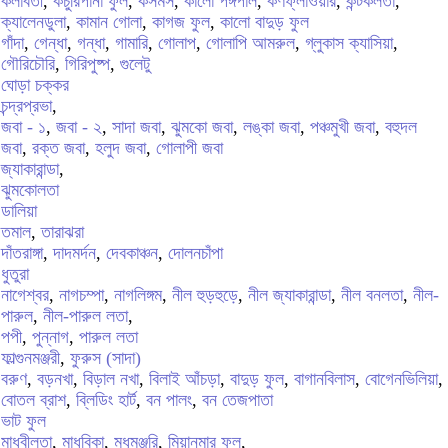
কলাবতী
,
কচুরিপানা ফুল
,
কসমস
,
কালো পঙ্গপাল
,
কর্ণফ্লাওয়ার
,
কন্টকলতা
,
ক্যালেনডুলা
,
কামান গোলা
,
কাগজ ফুল
,
কালো বাদুড় ফুল
গাঁদা
,
গেন্ধা
,
গন্ধা
,
গামারি
,
গোলাপ
,
গোলাপি আমরুল
,
গ্লুকাস ক্যাসিয়া
,
গৌরিচৌরি
,
গিরিপুষ্প
,
গুলেটু
ঘোড়া চক্কর
চন্দ্রপ্রভা
,
জবা - ১
,
জবা - ২
,
সাদা জবা
,
ঝুমকো জবা
,
লঙ্কা জবা
,
পঞ্চমুখী জবা
,
বহুদল
জবা
,
রক্ত জবা
,
হলুদ জবা
,
গোলাপী জবা
জ্যাকারান্ডা
,
ঝুমকোলতা
ডালিয়া
তমাল
,
তারাঝরা
দাঁতরাঙ্গা
,
দাদমর্দন
,
দেবকাঞ্চন
,
দোলনচাঁপা
ধুতুরা
নাগেশ্বর
,
নাগচম্পা
,
নাগলিঙ্গম
,
নীল হুড়হুড়ে
,
নীল জ্যাকারান্ডা
,
নীল বনলতা
,
নীল-
পারুল
,
নীল-পারুল লতা
,
পপী
,
পুন্নাগ
,
পারুল লতা
ফাল্গুনমঞ্জরী
,
ফুরুস (সাদা)
বরুণ
,
বড়নখা
,
বিড়াল নখা
,
বিলাই আঁচড়া
,
বাদুড় ফুল
,
বাগানবিলাস
,
বোগেনভিলিয়া
,
বোতল ব্রাশ
,
ব্লিডিং হার্ট
,
বন পালং
,
বন তেজপাতা
ভাট ফুল
মাধবীলতা
,
মাধবিকা
,
মধুমঞ্জরি
,
মিয়ানমার ফুল
,