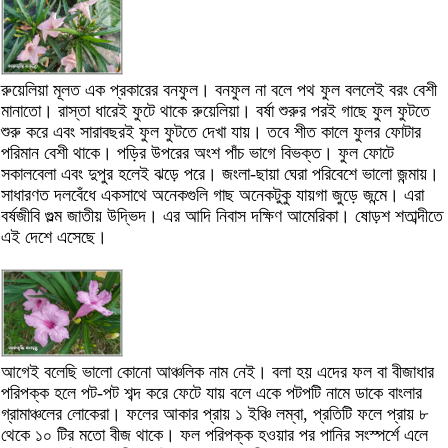
রুয়েলিয়া মূলত এক প্রকারের বনফুল। বনফুল না বলে পথ ফুল বললেই বরং বেশী
মানাতো। রাস্তা ধারেই ফুটে থাকে রুয়েলিয়া। বর্ষা শুরুর পরই গাছে ফুল ফুটতে
শুরু করে এবং সারাবছরই ফুল ফুটতে দেখা যায়। তবে শীত কালে ফুলর ফোটার
পরিমান বেশী থাকে। পড়ির উপরের অংশ পাঁচ ভাগে বিভক্ত। ফুল ফোটে
সকালবেলা এবং দুপুর হলেই ঝড়ে পরে। জংলা-ছায়া ঘেরা পরিবেশে ভালো জন্মায়।
সাধারণত দলবেঁধে একসাথে অনেকগুলি গাছ অনেকটুকু যায়গা জুড়ে জন্মে। এরা
বর্ষজীবি গুল্ম জাতীয় উদ্ভিদ। এর আদি নিবাস দক্ষিণ আমেরিকা। ষোড়শ শতাব্দীতে
এই দেশে এসেছে।
আগেই বলেছি ভালো কোনো আঞ্চলিক নাম নেই। বলা হয় এদের ফল বা বীজাধার
পরিপক্ক হলে পট-পট শব্দ করে ফেটে যায় বলে একে পটপটি নামে ডাকে বাংলার
গ্রামাঞ্চলের লোকেরা। ফলের আকার প্রায় ১ ইঞ্চি লম্বা, প্রতিটি ফলে প্রায় ৮
থেকে ১০ টির মতো বীজ থাকে। ফল পরিপক্ক হওয়ার পর পানির সংস্পর্শে এলে