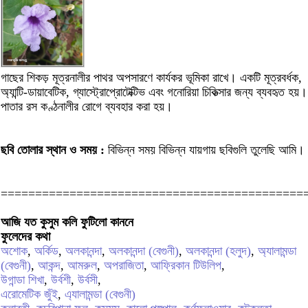
গাছের শিকড় মূত্রনালীর পাথর অপসারণে কার্যকর ভূমিকা রাখে। একটি মূত্রবর্ধক,
অ্যান্টি-ডায়াবেটিক, গ্যাস্ট্রোপ্রোটেক্টিভ এবং গনোরিয়া চিকিত্সার জন্য ব্যবহৃত হয়।
পাতার রস কণ্ঠনালীর রোগে ব্যবহার করা হয়।
ছবি তোলার স্থান ও সময় :
বিভিন্ন সময় বিভিন্ন যায়গায় ছবিগুলি তুলেছি আমি।
============================================
আজি যত কুসুম কলি ফুটিলো কাননে
ফুলেদের কথা
অশোক
,
অর্কিড
,
অলকানন্দা
,
অলকানন্দা (বেগুনী)
,
অলকানন্দা (হলুদ)
,
অ্যালামন্ডা
(বেগুনী)
,
আকন্দ
,
আমরুল
,
অপরাজিতা
,
আফ্রিকান টিউলিপ
,
উগান্ডা শিখা
,
উর্বশী
,
উর্বসী
,
এরোমেটিক জুঁই
,
এ্যালামন্ডা (বেগুনী)