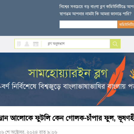
বিশ্বের সবচেয়ে বড় বাংলা ব্লগ কমিউনিটিতে আ
স্বাগতম আপনার নামটা কি আমরা জানতে পারি?
ম্লান আলোকে ফুটলি কেন গোলক-চাঁপার ফুল, ভূষণহীন
২৬ শে অক্টোবর, ২০২৪ রাত ৯:০৬