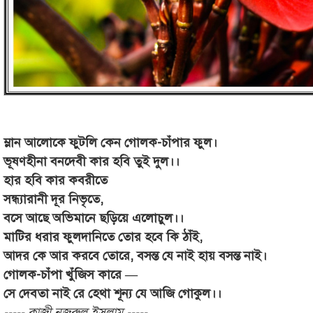
ম্লান আলোকে ফুটলি কেন গোলক-চাঁপার ফুল।
ভূষণহীনা বনদেবী কার হবি তুই দুল।।
হার হবি কার কবরীতে
সন্ধ্যারানী দূর নিভৃতে,
বসে আছে অভিমানে ছড়িয়ে এলোচুল।।
মাটির ধরার ফুলদানিতে তোর হবে কি ঠাঁই,
আদর কে আর করবে তোরে, বসন্ত যে নাই হায় বসন্ত নাই।
গোলক-চাঁপা খুঁজিস কারে —
সে দেবতা নাই রে হেথা শূন্য যে আজি গোকুল।।
----- কাজী নজরুল ইসলাম -----