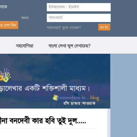
পনাকে
পাসওয়ার্ড ভুলে গেছেন?
সহযোগিতা
বাংলা লেখা ভুল দেখাচেছ?
া বনদেবী কার হবি তুই দুল.....