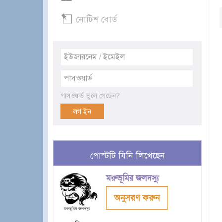
নোটিশ বোর্ড
পাসওয়ার্ড ভুলে গেছেন?
পোস্টটি যিনি লিখেছেন
মরুভূমির জলদস্যু
অনুসরণ করুন