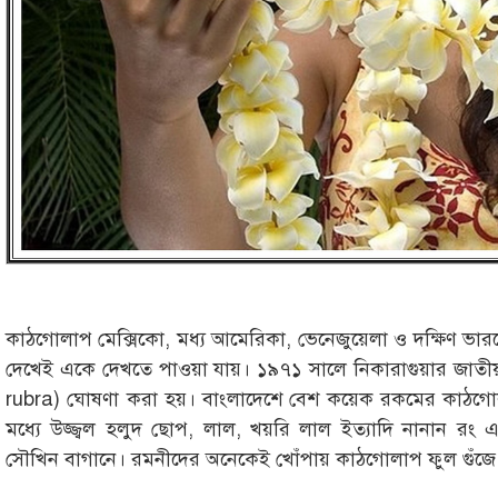
কাঠগোলাপ মেক্সিকো, মধ্য আমেরিকা, ভেনেজুয়েলা ও দক্ষিণ ভারত
দেখেই একে দেখতে পাওয়া যায়। ১৯৭১ সালে নিকারাগুয়ার জাতী
rubra) ঘোষণা করা হয়। বাংলাদেশে বেশ কয়েক রকমের কাঠগো
মধ্যে উজ্জ্বল হলুদ ছোপ, লাল, খয়রি লাল ইত্যাদি নানান র
সৌখিন বাগানে। রমনীদের অনেকেই খোঁপায় কাঠগোলাপ ফুল গুঁজে